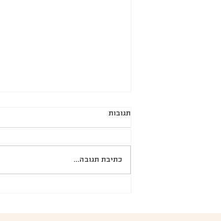
תגובות
כתיבת תגובה...
מה זה צירים בלידה?