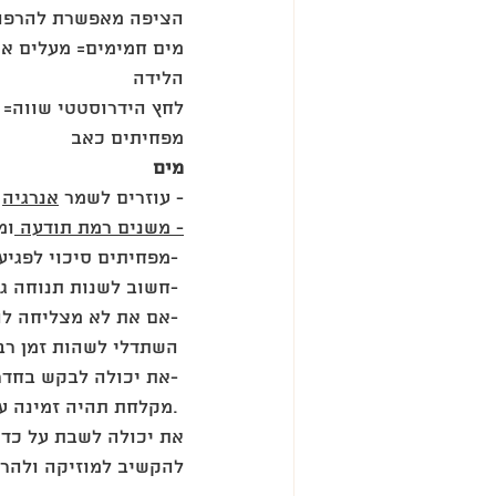
‎הציפה מאפשרת להרפו
הלידה
מפחיתים כאב
מים
- עוזרים לשמר 
אנרגיה
 
- משנים רמת תודעה 
ומ
‎מפחיתים סיכוי לפגיעה בפרינאום- 
‎חשוב לשנות תנוחה גם במים ולשהות גם בתנוחות זקופות- 
‎אם את לא מצליחה להיכנס לבריכה בזמן לידה- 
‎השתדלי לשהות זמן רב (!) תחת מים זורמים 
, או ניטור לסירוגין- 
‎את יכולה לבקש בחדר
‎מקלחת תהיה זמינה עבורך בכל חדר לידה. 
את יכולה לשבת על כדו
להקשיב למוזיקה ולהרפ