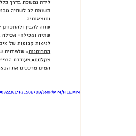
‎לידה נמשכת בדרך כלל 
תשומת לב לשתיה מבוק
ותוצאותיה
שווה להבין ולהתכוונן ל
שתיה ואכילה
=
אכילה ב
!!‎לגימות קבועות של מי
התרוקנות
= שלפוחית שת
מקלחת
=
מעודדת הרפיי
המים מרככים את הכאב
d08223ec1f2c50e7db/360p/mp4/file.mp4