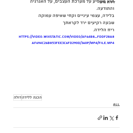
הוא משפיע על מערכת העצבים, על האנרגיה 
לידת מים
והתודעה.
בלידה, עצמי עיניים וקחי שאיפה עמוקה
שבעה רקיעים ירד לקראתך
ריח הלידה.
https://video.wixstatic.com/video/af64b8_fddf28a8
af694c26b853fee3c6fd290d/360p/mp4/file.mp4
הכנה ללידה
דולה
all