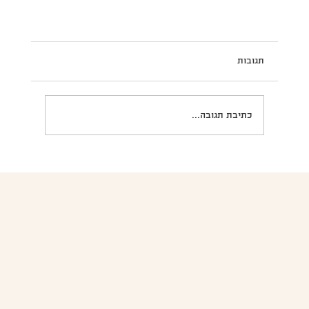
תגובות
כתיבת תגובה...
 ללידה- מה חשוב לקחת