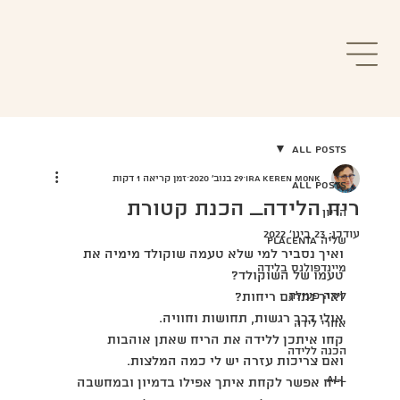
All Posts
IRA KEREN MONK
29 בנוב׳ 2020
זמן קריאה 1 דקות
All Posts
ריח הלידה_ הכנת קטורת
הריון
עודכן:
23 בינו׳ 2022
שליה Placenta
ואיך נסביר למי שלא טעמה שוקולד מימיה את 
מיינדפולנס בלידה
טעמו של השוקולד?
לידה פעילה
ואיך נתרגם ריחות?
אולי דרך רגשות, תחושות וחוויה. 
אחרי לידה
קחו איתכן ללידה את הריח שאתן אוהבות
הכנה ללידה
ואם צריכות עזרה יש לי כמה המלצות.
all
ריח אפשר לקחת איתך אפילו בדמיון ובמחשבה