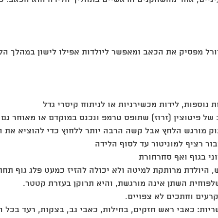
ורל מפסיק את הכאב ומאפשר ליולדות אפילו לישון במהלך הלי
 
 נוספות, לידות מכשירניות או לניתוח קיסרי גדל  
 של פיטוצין (זרוז) שתופס טרמפ ונכנס במוקדם או מאוחר גם 
ק מורגש הלחץ אבל קשה הרבה יותר ללחוץ כדי להוציא את הת
ור רציף למוניטור עד לסוף הלידה  
ני בגוף ואף סחרחורת  
 היולדת מרותקת למיטה ולא יכולה להזיז כמעט פלג גוף תחתו
לפוחית השתן אינה מורגשת, והיא תרוקן בעזרת קטטר.  
קרעים וחתכים לא צפויים.  
יות: כאבי ראש חזקים, בחילות, כאבי גב, בצקות, רעד בכל הג