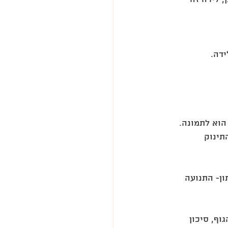
דה.  
הוא לתמונה.  
ינוק  
ן- התנועה 
וף, סיכון 