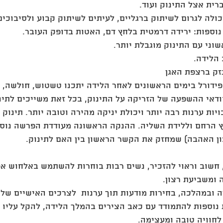
ית אצל התינוק ועוד.  
כולה לגרום לשיתוק ברגליים, לעיתים לשיתוק קבוע ולסיבוכים
נוספות: ירידה דרמטית בלחץ דם, האטות בדופק העובר.  
וני עם התינוק מוגבלת יותר.  
הלידה.  
נזק ברצפת האגן  
דורל בימים הראשונים לאחר הלידה יתכנו טשטוש, חולשה, כ
ודאי ההשפעה של הזריקה על התינוק, בכל זאת משייכים לתינו
ות ערנות רבה יותר ויכולת יניקה מהירה וטובה יותר. תינוק 
וץ הרחם וללידת השליה. ההנקה הראשונה מעודדת הפרשה נוס
ון האהבה) שמחזק את הקשר הראשון בין האם לתינוק.  
 חשוב וראוי להזכיר, נשים רבות בוחרות להשתמש באלחוש אפ
 ומשביעת רצון. 
ה ובמהלכה, בחירות מודעות תוך ערנות  לצרכים האישיים שלך
 נוספות להתמודד עם כאב הצירים בהמלך הלידה, להקל עליו ו
חוויה טובה ומעצימה. 