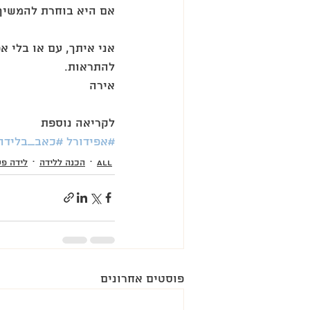
אם היא בוחרת להמשיך 
אני איתך, עם או בלי א
להתראות. 
אירה 
לקריאה נוספת
#אפידורל
#כאב_בלידה
all
הכנה ללידה
לידה פע
פוסטים אחרונים