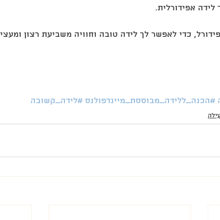
לידה אפידורלית. 
פידורל, כדי לאפשר לך לידה טובה וחוויה משביעת רצון ומעצימ
#הכנה_ללידה_מבוססת_מיינדפולנס
#לידה_קשובה
ילה