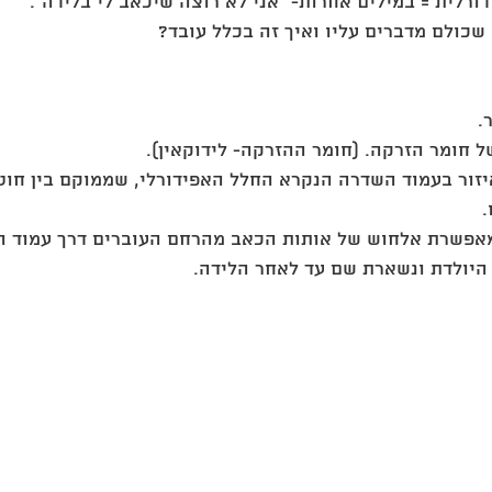
ורלית = במילים אחרות- "אני לא רוצה שיכאב לי בלידה". 
שכולם מדברים עליו ואיך זה בכלל עובד? 
. 
 חומר הזרקה. (חומר ההזרקה- לידוקאין). 
איזור בעמוד השדרה הנקרא החלל האפידורלי, שממוקם בין חו
 
אפשרת אלחוש של אותות הכאב מהרחם העוברים דרך עמוד ה
 היולדת ונשארת שם עד לאחר הלידה. 