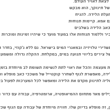
לצאת לאויר העולם. 
של תינוקך, הוא מבקש 
עלת הלידה. להגיח 
 אמא. קיימות תנוחות 
כאב הלידה בשלבים 
ר וללמוד תנוחות אלו במעוד מועד כי שיהיו זמינות ומוכרות 
ירי טלויזיה ובמאגרי המים בישראל. גם ללא ג'קוזי, בחדר הל
ל צירים בליווי תנועה במים, במקלחת. ההקלה גדולה ומשמעות
מעצמה והכל את ראוי לתת לנשימה תשומת לב מיוחדת בזמן 
דה, מאפשרת לגוף לשחרר קוקטייל של משככי כאב מופלא ואפ
ליה לתינוק מקדם את הלידה ומאפשר לכל המערכות לפעול באו
ילים מאד מתחום ההמיאופטיה, ארומטרפיה, עבודה עם כדור וע
ק, זה מופלא בדיוק שלו. חוויה מיוחדת של עבודה עם הגוף שכל