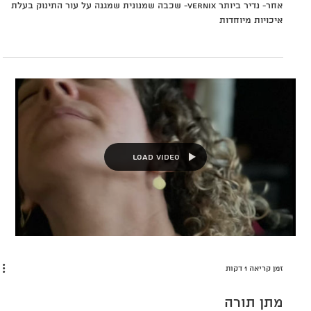
זמן קריאה 2 דקות
Vernix_Crème de la crème |
ורניקס_עטיפת מתנה
למה לא כדאי לרחוץ את התינוק.ת אחרי הלידה? ורניקס- חומר מכוכב
אחר- נדיר ביותר vernix- שכבה שמנונית שמגנה על עור התינוק בעלת
איכויות מיוחדות