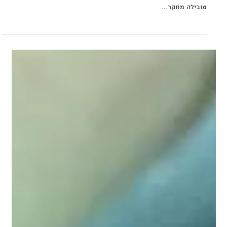
זמן קריאה 1 דקות
מחקרים על צריכת שליה
מחקרים רבים נעשים היום סביב השליה בהקשרים שונים מריפוי סרטן
ועד למטרות קוסמטיות דר, סופיה ג'ונסון מאוניברסיטת Jena בגרמניה
מובילה מחקר...